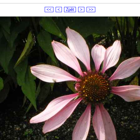
<<
<
Zpět
>
>>