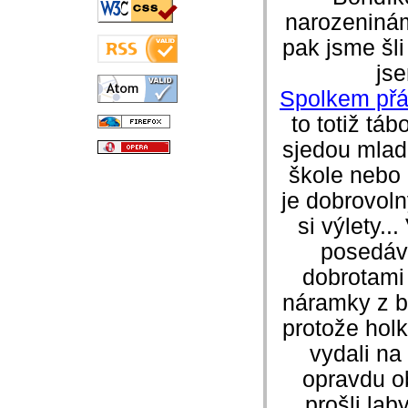
narozeninám
pak jsme šl
js
Spolkem přá
to totiž tá
sjedou mladí
škole nebo
je dobrovolný
si výlety..
posedáva
dobrotami 
náramky z b
protože hol
vydali na
opravdu o
prošli lab