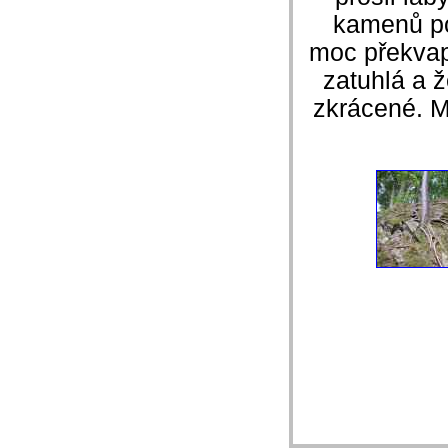
kamenů pos
moc překvap
zatuhlá a 
zkrácené. M