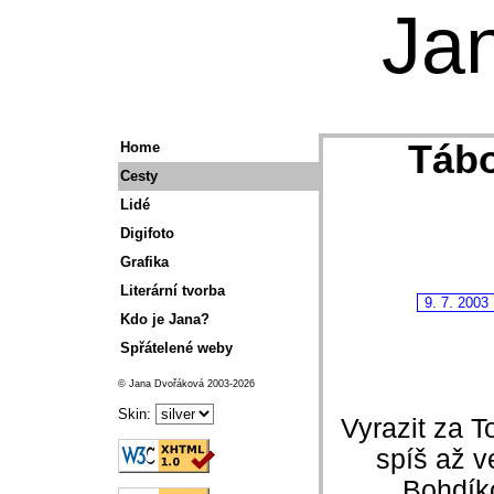
Ja
Tábo
Home
Cesty
Lidé
Digifoto
Grafika
Literární tvorba
9. 7. 2003
Kdo je Jana?
Spřátelené weby
© Jana Dvořáková 2003-2026
Skin:
Vyrazit za 
spíš až v
Bohdíko